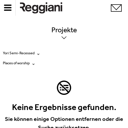
Projekte
Yori Semi-Recessed
Places of worship
Alle Produkte
Alle
Ghostrack System (220V)
Exhibitions
Incline
Hospitality
Keine Ergebnisse gefunden.
Mood Evo
Hotel & Restaurants
Sie können einige Optionen entfernen oder die
Traceline System
Suche zurücksetzen.