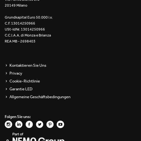
20149 Milano
Re Low LED
Grundkapital Euro 50.000 i.v.
Roll IOS
C.F. 13014250966
USt-IdNr. 13014250966
Unit 1X
C.C.I.A.A. di Monza e Brianza
REA MB - 2698403
Unit 3X
Unit Channel
Kontaktieren Sie Uns
Privacy
Unit Round
Cookie-Richtlinie
Garantie LED
Yori Channel
Allgemeine Geschäftsbedingungen
Yori Channel Arm
Folgen Sie uns:
Yori Evo 48V
Yori Evo Box