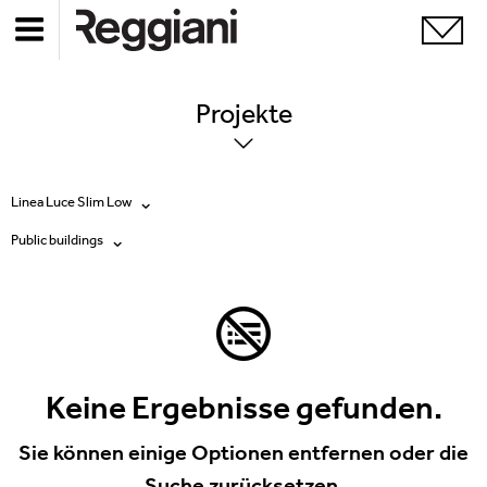
Projekte
Linea Luce Slim Low
Public buildings
Alle Produkte
Alle
Ghostrack System (220V)
Exhibitions
Incline
Hospitality
Keine Ergebnisse gefunden.
Mood Evo
Hotel & Restaurants
Sie können einige Optionen entfernen oder die
Traceline System
Suche zurücksetzen.