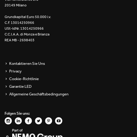
20149 Milano
Re Low LED
Grundkapital Euro 50.000 i.v.
Roll IOS
C.F. 13014250966
USt-IdNr. 13014250966
Unit 1X
C.C.I.A.A. di Monza e Brianza
REA MB - 2698403
Unit 3X
Unit Channel
Kontaktieren Sie Uns
Privacy
Unit Round
Cookie-Richtlinie
Garantie LED
Yori Channel
Allgemeine Geschäftsbedingungen
Yori Channel Arm
Folgen Sie uns:
Yori Evo 48V
Yori Evo Box