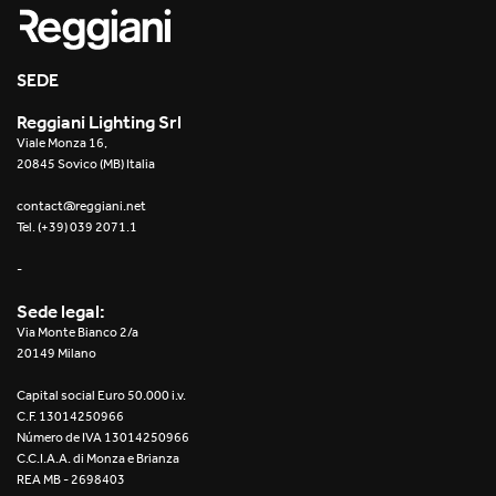
SEDE
Reggiani Lighting Srl
Viale Monza 16,
20845 Sovico (MB) Italia
contact@reggiani.net
Tel. (+39) 039 2071.1
-
Sede legal:
Via Monte Bianco 2/a
20149 Milano
Capital social Euro 50.000 i.v.
C.F. 13014250966
Número de IVA 13014250966
C.C.I.A.A. di Monza e Brianza
REA MB - 2698403