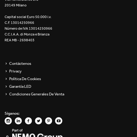
20149 Milano
Re Low LED
Capital social Euro 50.000 i.v.
Roll IOS
C.F. 13014250966
Número de IVA 13014250966
Unit 1X
C.C.I.A.A. di Monza e Brianza
REA MB - 2698403
Unit 3X
Unit Channel
Contáctenos
Privacy
Unit Round
Política De Cookies
Garantía LED
Yori Channel
Condiciones Generales De Venta
Yori Channel Arm
Síganos:
Yori Evo 48V
Yori Evo Box