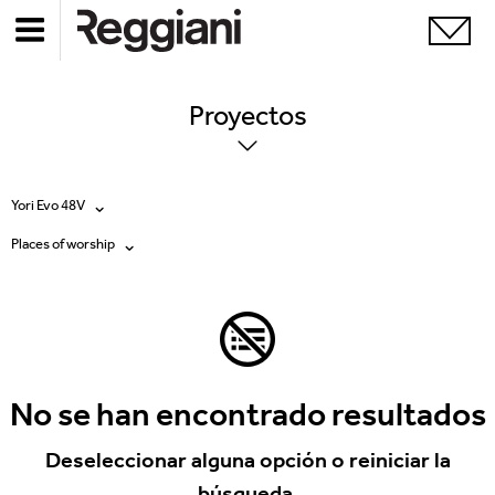
Proyectos
Yori Evo 48V
Places of worship
Todos los productos
Todas
Ghostrack System (220V)
Exhibitions
Incline
Hospitality
No se han encontrado resultados
Mood Evo
Hotel & Restaurants
Deseleccionar alguna opción o reiniciar la
Traceline System
búsqueda.