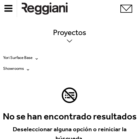
Proyectos
Yori Surface Base
Showrooms
Todos los productos
Todas
Ghostrack System (220V)
Exhibitions
Incline
Hospitality
No se han encontrado resultados
Mood Evo
Hotel & Restaurants
Deseleccionar alguna opción o reiniciar la
Traceline System
búsqueda.