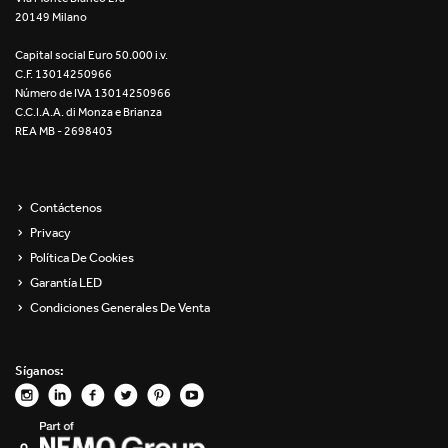
20149 Milano
Re Low LED
Capital social Euro 50.000 i.v.
Roll IOS
C.F. 13014250966
Número de IVA 13014250966
Unit 1X
C.C.I.A.A. di Monza e Brianza
REA MB - 2698403
Unit 3X
Unit Channel
Contáctenos
Privacy
Unit Round
Política De Cookies
Garantía LED
Yori Channel
Condiciones Generales De Venta
Yori Channel Arm
Síganos:
Yori Evo 48V
Yori Evo Box