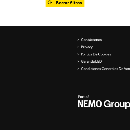
Borrar filtros
Showroom
Aparatos de pared
ip
Luminarias para
suspender y lámparas de
pie
s
Contáctenos
Channels / Knife Edge
Privacy
Política De Cookies
Garantía LED
Condiciones Generales De Ven