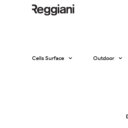
Cells Surface
Outdoor
Todos los productos
Todas
Ghostrack System
Exhibitions
(220V)
Hospitality
Incline
Hotel & Restau
Mood Evo
Office
Traceline System