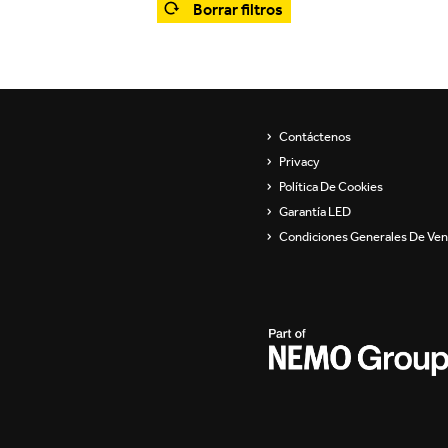
Borrar filtros
Showroom
Aparatos de pared
ip
Luminarias para
suspender y lámparas de
pie
s
Contáctenos
Channels / Knife Edge
Privacy
Política De Cookies
Garantía LED
Condiciones Generales De Ven