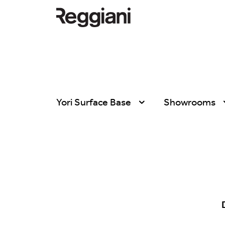
Yori Surface Base
Showrooms
Todos los productos
Todas
Ghostrack System
Exhibitions
(220V)
Hospitality
Incline
Hotel & Restau
Mood Evo
Office
Traceline System