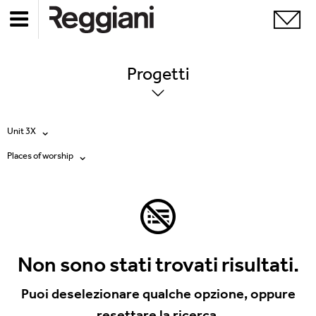
Progetti
Unit 3X
Places of worship
Tutti i prodotti
Tutte
Ghostrack System (220V)
Exhibitions
Incline
Hospitality
Non sono stati trovati risultati.
Mood Evo
Hotel & Restaurants
Puoi deselezionare qualche opzione, oppure
Sistema Trybeca
resettare la ricerca.