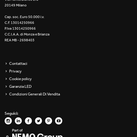
20149 Milano
Re Low LED
Cap. soc. Euro 50.000 i.v.
Roll IOS
C.F. 13014250966
P.Iva 13014250966
Unit 1X
C.C.I.A.A. di Monza e Brianza
REA MB - 2698403
Unit 3X
Unit Channel
Contattaci
Privacy
Unit Round
Cookie policy
Garanzia LED
Yori Channel
Condizioni Generali Di Vendita
Yori Channel Arm
Seguici:
Yori Evo 48V
Yori Evo Box