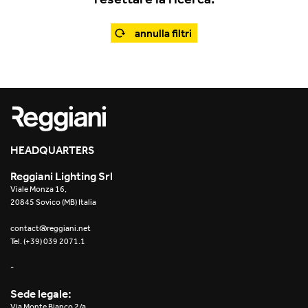
Office
Traceline System
Outdoor
annulla filtri
Yori IP66 System
Places of worship
Yori Semi-Recessed
Public buildings
Yori Surface Base
Retail
Yori Surface/Pendant
HEADQUARTERS
Showrooms
Cells Surface
Reggiani Lighting Srl
Viale Monza 16,
Envios IP66
20845 Sovico (MB) Italia
Incline Dark Performance
contact@reggiani.net
Tel. (+39) 039 2071.1
Linea Luce Slim Low
-
Mosaico Easy-IOS
Sede legale:
Via Monte Bianco 2/a