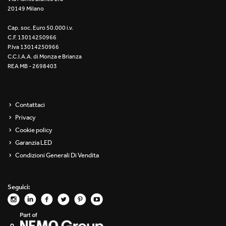
20149 Milano
Re Low LED
Cap. soc. Euro 50.000 i.v.
Roll IOS
C.F. 13014250966
P.Iva 13014250966
Unit 1X
C.C.I.A.A. di Monza e Brianza
REA MB - 2698403
Unit 3X
Unit Channel
Contattaci
Privacy
Unit Round
Cookie policy
Garanzia LED
Yori Channel
Condizioni Generali Di Vendita
Yori Channel Arm
Seguici:
Yori Evo 48V
Yori Evo Box