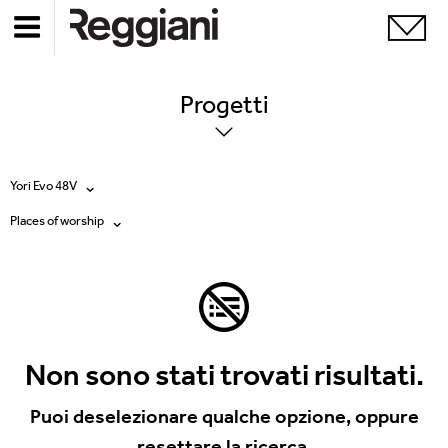
Progetti
Yori Evo 48V
Places of worship
Tutti i prodotti
Tutte
Ghostrack System (220V)
Exhibitions
Incline
Hospitality
Non sono stati trovati risultati.
Mood Evo
Hotel & Restaurants
Puoi deselezionare qualche opzione, oppure
Sistema Trybeca
resettare la ricerca.