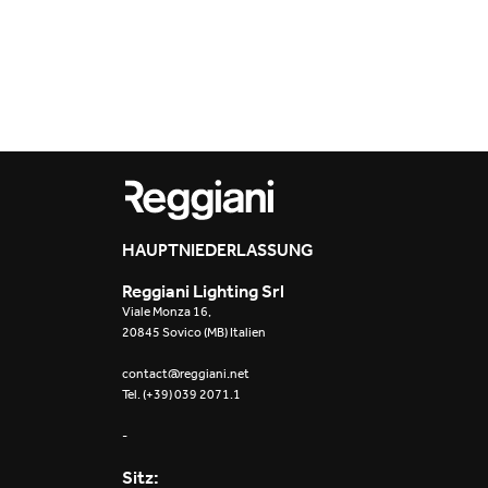
Projects
2022
Resources
2022
What's on
2021
2020
2019
HAUPTNIEDERLASSUNG
2019
Reggiani Lighting Srl
Viale Monza 16,
2018
20845 Sovico (MB) Italien
contact@reggiani.net
2018
Tel. (+39) 039 2071.1
2017
-
Sitz:
2016