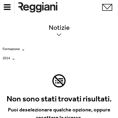
Notizie
Formazione
2014
Tutte
Tutti
Company
2026
Education
2025
Events
Non sono stati trovati risultati.
2024
Products
Puoi deselezionare qualche opzione, oppure
resettare la ricerca.
2023