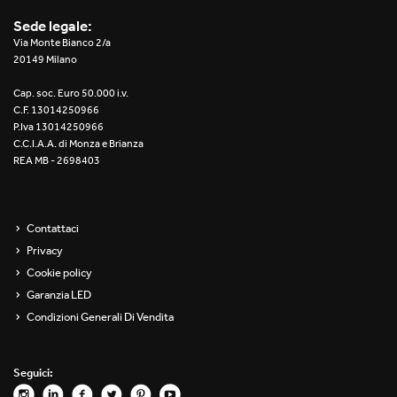
2016
Sede legale:
Via Monte Bianco 2/a
2015
20149 Milano
2014
Cap. soc. Euro 50.000 i.v.
C.F. 13014250966
2013
P.Iva 13014250966
C.C.I.A.A. di Monza e Brianza
REA MB - 2698403
2012
Contattaci
Privacy
Cookie policy
Garanzia LED
Condizioni Generali Di Vendita
Seguici: