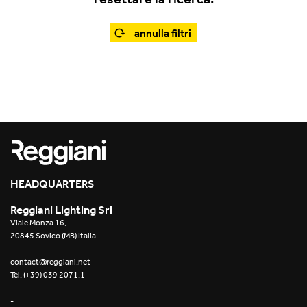
Projects
2022
annulla filtri
Resources
2022
What's on
2021
2020
2019
HEADQUARTERS
2019
Reggiani Lighting Srl
2018
Viale Monza 16,
20845 Sovico (MB) Italia
2018
contact@reggiani.net
Tel. (+39) 039 2071.1
2017
-