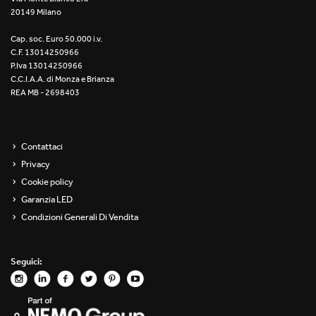
20149 Milano
Re Low LED
Cap. soc. Euro 50.000 i.v.
Roll IOS
C.F. 13014250966
P.Iva 13014250966
Unit 1X
C.C.I.A.A. di Monza e Brianza
REA MB - 2698403
Unit 3X
Unit Channel
Contattaci
Privacy
Unit Round
Cookie policy
Garanzia LED
Yori Channel
Condizioni Generali Di Vendita
Yori Channel Arm
Seguici:
Yori Evo 48V
Yori Evo Box