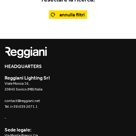
Office
Traceline System
Outdoor
annulla filtri
Yori IP66 System
Places of worship
Yori Semi-Recessed
Public buildings
Yori Surface Base
Retail
Yori Surface/Pendant
HEADQUARTERS
Showrooms
Cells Surface
Reggiani Lighting Srl
Viale Monza 16,
Envios IP66
20845 Sovico (MB) Italia
Incline Dark Performance
contact@reggiani.net
Tel. (+39) 039 2071.1
Linea Luce Slim Low
-
Mosaico Easy-IOS
Sede legale:
Via Monte Bianco 2/a