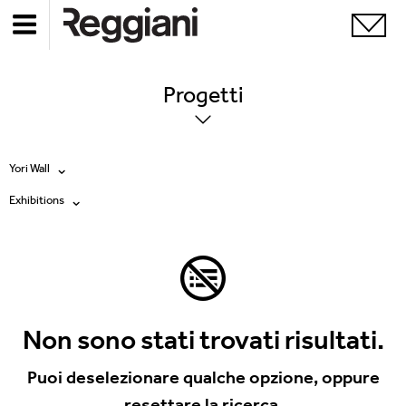
Progetti
Yori Wall
Exhibitions
Tutti i prodotti
Tutte
Ghostrack System (220V)
Exhibitions
Incline
Hospitality
Non sono stati trovati risultati.
Mood Evo
Hotel & Restaurants
Puoi deselezionare qualche opzione, oppure
Sistema Trybeca
resettare la ricerca.