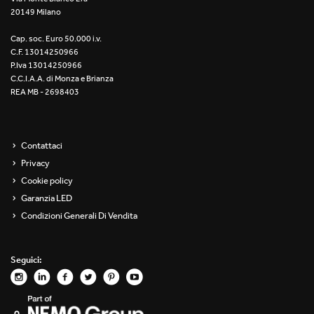
20149 Milano
Re Low LED
Cap. soc. Euro 50.000 i.v.
Roll IOS
C.F. 13014250966
P.Iva 13014250966
Unit 1X
C.C.I.A.A. di Monza e Brianza
REA MB - 2698403
Unit 3X
Unit Channel
Contattaci
Privacy
Unit Round
Cookie policy
Garanzia LED
Yori Channel
Condizioni Generali Di Vendita
Yori Channel Arm
Seguici:
Yori Evo 48V
Yori Evo Box