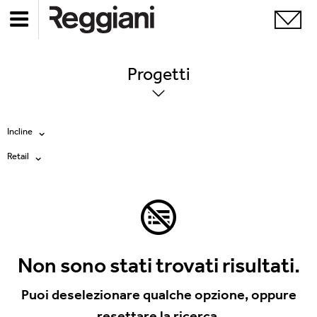
Progetti
Incline
Retail
Tutti i prodotti
Tutte
Ghostrack System (220V)
Exhibitions
Incline
Hospitality
Non sono stati trovati risultati.
Mood Evo
Hotel & Restaurants
Puoi deselezionare qualche opzione, oppure
Sistema Trybeca
resettare la ricerca.