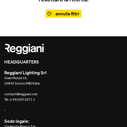
Office
Traceline System
Outdoor
annulla filtri
Yori IP66 System
Places of worship
Yori Semi-Recessed
Public buildings
Yori Surface Base
Retail
Yori Surface/Pendant
HEADQUARTERS
Showrooms
Cells Surface
Reggiani Lighting Srl
Viale Monza 16,
Envios IP66
20845 Sovico (MB) Italia
Incline Dark Performance
contact@reggiani.net
Tel. (+39) 039 2071.1
Linea Luce Slim Low
-
Mosaico Easy-IOS
Sede legale:
Via Monte Bianco 2/a