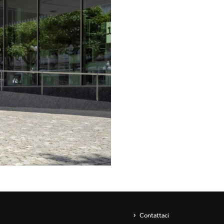
Showroom
Sospensioni
ip
Canali / Perimetrali
s
Contattaci