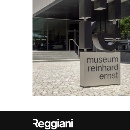
Outdoor
Traceline System
Places of worsh
Yori IP66 System
Public building
Yori Semi-Recessed
Retail
Yori Surface Base
Showrooms
Yori Surface/Pendant
Cells Surface
Envios IP66
Incline Dark
Performance
Linea Luce Slim Low