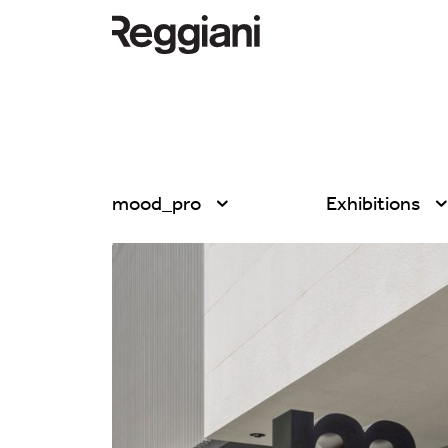
mood_pro
Exhibitions
Tutti i prodotti
Tutte
Ghostrack System
Exhibitions
(220V)
Hospitality
Incline
Hotel & Restau
Mood Evo
Office
Sistema Trybeca