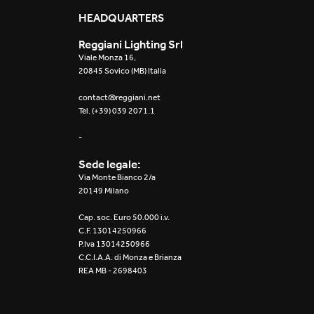
Mosaico Easy-IOS
HEADQUARTERS
Reggiani Lighting Srl
Re Low LED
Viale Monza 16,
20845 Sovico (MB) Italia
Roll IOS
contact@reggiani.net
Tel. (+39) 039 2071.1
Unit 1X
-
Unit 3X
Sede legale:
Unit Channel
Via Monte Bianco 2/a
20149 Milano
Unit Round
Cap. soc. Euro 50.000 i.v.
C.F. 13014250966
Yori Channel
P.Iva 13014250966
C.C.I.A.A. di Monza e Brianza
REA MB - 2698403
Yori Channel Arm
Yori Evo 48V