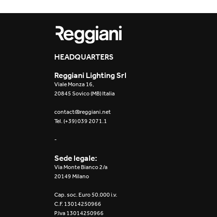
Yori Evo Box
Yori Linear recessed
HEADQUARTERS
Yori Recessed Round
Reggiani Lighting Srl
Yori Recessed Square
Viale Monza 16,
Double
20845 Sovico (MB) Italia
contact@reggiani.net
Yori Wall
Tel. (+39) 039 2071.1
-
Sede legale:
Via Monte Bianco 2/a
20149 Milano
Cap. soc. Euro 50.000 i.v.
C.F. 13014250966
P.Iva 13014250966