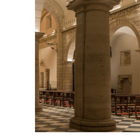
Mosaico Easy-IOS
Re Low LED
Roll IOS
Unit 1X
Unit 3X
Unit Channel
Unit Round
Yori Channel
Yori Channel Arm
Yori Evo 48V