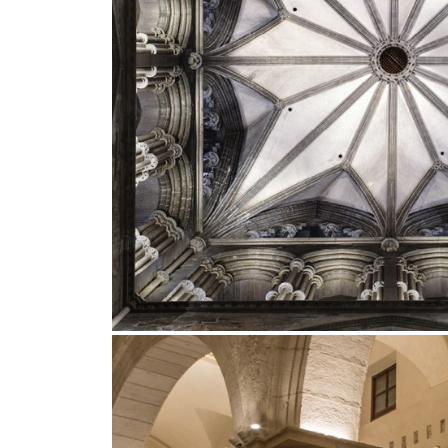
Outdoor
Traceline System
Places of worsh
Yori IP66 System
Public building
Yori Semi-Recessed
Retail
Yori Surface Base
Showrooms
Yori Surface/Pendant
Cells Surface
Envios IP66
Incline Dark
Performance
Linea Luce Slim Low