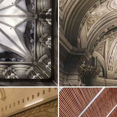
Showroom
Sospensioni
ip
Canali / Perimetrali
s