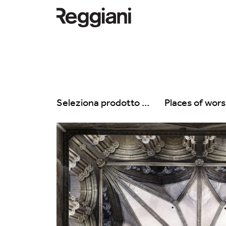
Seleziona prodotto
Places of wors
Tutti i prodotti
Tutte
Ghostrack System
Exhibitions
(220V)
Hospitality
Incline
Hotel & Restau
Mood Evo
Office
Sistema Trybeca