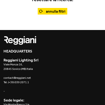
Office
Traceline System
Outdoor
annulla filtri
Yori IP66 System
Places of worship
Yori Semi-Recessed
Public buildings
Yori Surface Base
Retail
Yori Surface/Pendant
HEADQUARTERS
Showrooms
Cells Surface
Reggiani Lighting Srl
Viale Monza 16,
Envios IP66
20845 Sovico (MB) Italia
Incline Dark Performance
contact@reggiani.net
Tel. (+39) 039 2071.1
Linea Luce Slim Low
-
Mosaico Easy-IOS
Sede legale:
Via Monte Bianco 2/a