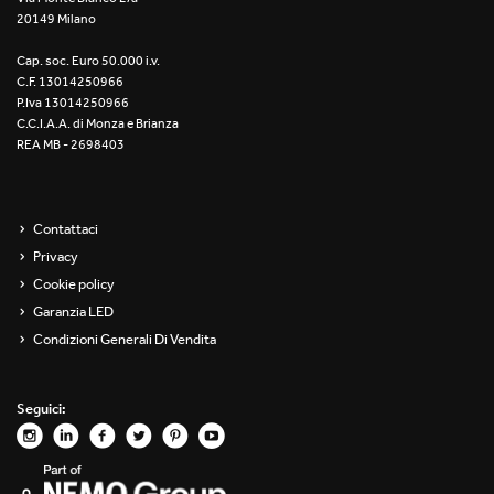
20149 Milano
Re Low LED
Cap. soc. Euro 50.000 i.v.
Roll IOS
C.F. 13014250966
P.Iva 13014250966
Unit 1X
C.C.I.A.A. di Monza e Brianza
REA MB - 2698403
Unit 3X
Unit Channel
Contattaci
Privacy
Unit Round
Cookie policy
Garanzia LED
Yori Channel
Condizioni Generali Di Vendita
Yori Channel Arm
Seguici:
Yori Evo 48V
Yori Evo Box