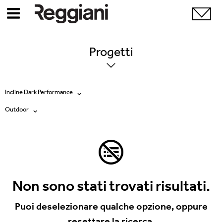
Progetti
Incline Dark Performance
Outdoor
Tutti i prodotti
Tutte
Ghostrack System (220V)
Exhibitions
Incline
Hospitality
Non sono stati trovati risultati.
Mood Evo
Hotel & Restaurants
Puoi deselezionare qualche opzione, oppure
Sistema Trybeca
resettare la ricerca.