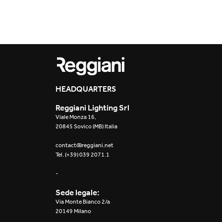
Outdoor
Traceline System
Places of worsh
Yori IP66 System
Public building
Yori Semi-Recessed
Retail
HEADQUARTERS
Yori Surface Base
Showrooms
Reggiani Lighting Srl
Yori Surface/Pendant
Viale Monza 16,
20845 Sovico (MB) Italia
Cells Surface
contact@reggiani.net
Tel. (+39) 039 2071.1
Envios IP66
-
Incline Dark
Performance
Sede legale:
Via Monte Bianco 2/a
Linea Luce Slim Low
20149 Milano