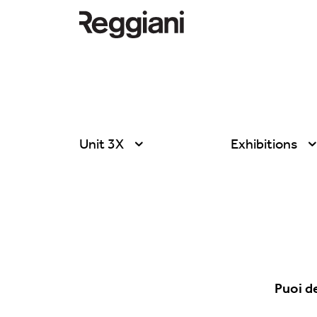
Unit 3X
Exhibitions
Tutti i prodotti
Tutte
Ghostrack System
Exhibitions
(220V)
Hospitality
Incline
Hotel & Restau
Mood Evo
Puoi d
Office
Sistema Trybeca