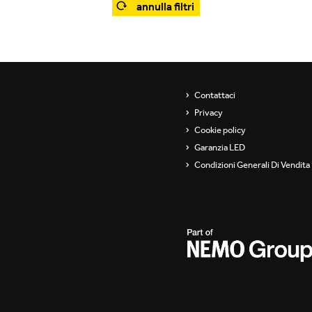
annulla filtri
Showroom
Sospensioni
ip
Canali / Perimetrali
s
Contattaci
Privacy
Cookie policy
Garanzia LED
Condizioni Generali Di Vendita