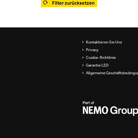
Filter zurücksetzen
Showrooms
Wandleuchten
ip
Pendel- und
stehleuchten
s
Channels / Knife Edge
Kontaktieren Sie Uns
Privacy
Cookie-Richtlinie
Garantie LED
Allgemeine Geschäftsbedingu