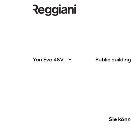
Yori Evo 48V
Public buildin
Alle Produkte
Alle
Ghostrack System
Exhibitions
(220V)
Hospitality
Incline
Hotel & Restau
Mood Evo
Sie könn
Office
Traceline System