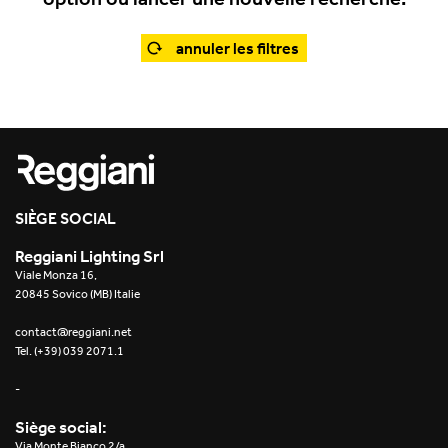
Office
Trybeca Système
Outdoor
annuler les filtres
Yori IP66 System
Places of worship
Yori Semi-Recessed
Public buildings
Yori Surface Base
Retail
Yori Surface/Pendant
SIÈGE SOCIAL
Showrooms
Cells Surface
Reggiani Lighting Srl
Viale Monza 16,
Envios IP66
20845 Sovico (MB) Italie
Incline Dark Performance
contact@reggiani.net
Tel. (+39) 039 2071.1
Linea Luce Slim Low
-
Mosaico Easy-IOS
Siège social:
Via Monte Bianco 2/a