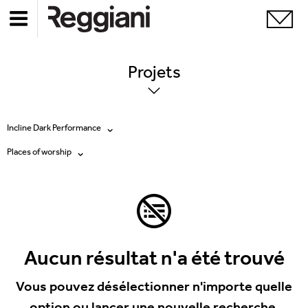
Projets
Incline Dark Performance
Places of worship
Tous les produits
Tous
Ghostrack System (220V)
Exhibitions
Incline
Hospitality
Aucun résultat n'a été trouvé
Mood Evo
Hotel & Restaurants
Vous pouvez désélectionner n'importe quelle
Traceline System
option ou lancer une nouvelle recherche.