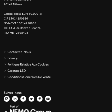
20149 Milano
Re Low LED
Capital social Euro 50.000 i.v.
Roll IOS
C.F. 13014250966
N° de TVA 13014250966
Unit 1X
C.C.I.A.A. di Monza e Brianza
REA MB - 2698403
Unit 3X
Unit Channel
Contactez-Nous
Privacy
Unit Round
Politique Relative Aux Cookies
Garantie LED
Yori Channel
Conditions Générales De Vente
Yori Channel Arm
Suivez-nous:
Yori Evo 48V
Yori Evo Box