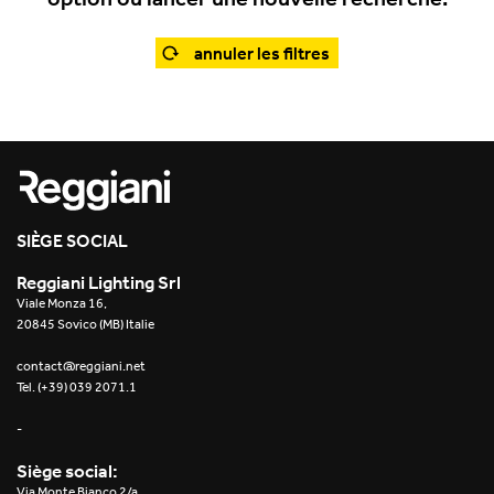
Office
Trybeca Système
Outdoor
annuler les filtres
Yori IP66 System
Places of worship
Yori Semi-Recessed
Public buildings
Yori Surface Base
Retail
Yori Surface/Pendant
SIÈGE SOCIAL
Showrooms
Cells Surface
Reggiani Lighting Srl
Viale Monza 16,
Envios IP66
20845 Sovico (MB) Italie
Incline Dark Performance
contact@reggiani.net
Tel. (+39) 039 2071.1
Linea Luce Slim Low
-
Mosaico Easy-IOS
Siège social:
Via Monte Bianco 2/a