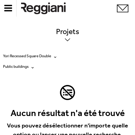
Projets
Yori Recessed Square Double
Public buildings
Tous les produits
Tous
Ghostrack System (220V)
Exhibitions
Incline
Hospitality
Aucun résultat n'a été trouvé
Mood Evo
Hotel & Restaurants
Vous pouvez désélectionner n'importe quelle
Traceline System
option ou lancer une nouvelle recherche.