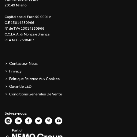
20149 Milano
Re Low LED
Capital social Euro 50.000 i.v.
Roll IOS
C.F. 13014250966
N° de TVA 13014250966
Unit 1X
C.C.I.A.A. di Monza e Brianza
REA MB - 2698403
Unit 3X
Unit Channel
Contactez-Nous
Privacy
Unit Round
Politique Relative Aux Cookies
Garantie LED
Yori Channel
Conditions Générales De Vente
Yori Channel Arm
Suivez-nous:
Yori Evo 48V
Yori Evo Box