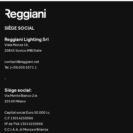
Re Low LED
Roll IOS
SIÈGE SOCIAL
Unit 1X
Reggiani Lighting Srl
Viale Monza 16,
Unit 3X
20845 Sovico (MB) Italie
Unit Channel
contact@reggiani.net
Tel. (+39) 039 2071.1
Unit Round
-
Yori Channel
Siège social:
Via Monte Bianco 2/a
Yori Channel Arm
20149 Milano
Capital social Euro 50.000 i.v.
Yori Evo 48V
C.F. 13014250966
N° de TVA 13014250966
Yori Evo Box
C.C.I.A.A. di Monza e Brianza