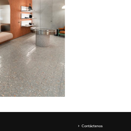
Showroom
Aparatos de pared
ip
Luminarias para
suspender y lámparas de
pie
s
Channels / Knife Edge
Contáctenos