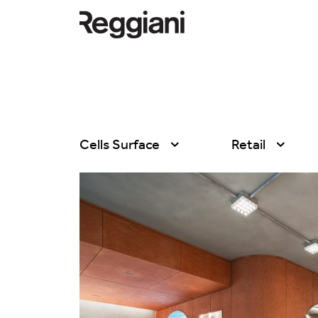
Cells Surface
Retail
Todos los productos
Todas
Ghostrack System
Exhibitions
(220V)
Hospitality
Incline
Hotel & Restau
Mood Evo
Office
Traceline System