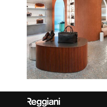
Outdoor
Trybeca Sistema
Places of worsh
Yori IP66 System
Public building
Yori Semi-Recessed
Retail
Yori Surface Base
Showrooms
Yori Surface/Pendant
Cells Surface
Envios IP66
Incline Dark
Performance
Linea Luce Slim Low