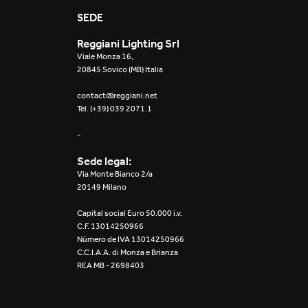
Mosaico Easy-IOS
SEDE
Reggiani Lighting Srl
Re Low LED
Viale Monza 16,
20845 Sovico (MB) Italia
Roll IOS
contact@reggiani.net
Tel. (+39) 039 2071.1
Unit 1X
-
Unit 3X
Sede legal:
Unit Channel
Via Monte Bianco 2/a
20149 Milano
Unit Round
Capital social Euro 50.000 i.v.
C.F. 13014250966
Yori Channel
Número de IVA 13014250966
C.C.I.A.A. di Monza e Brianza
REA MB - 2698403
Yori Channel Arm
Yori Evo 48V