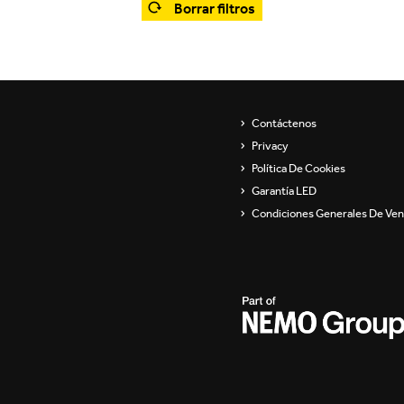
Borrar filtros
Showroom
Aparatos de pared
ip
Luminarias para
suspender y lámparas de
pie
s
Contáctenos
Channels / Knife Edge
Privacy
Política De Cookies
Garantía LED
Condiciones Generales De Ven