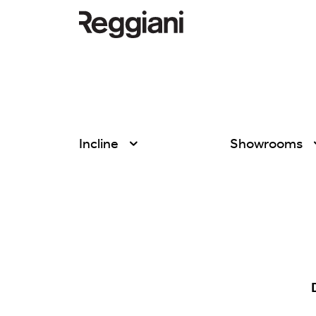
Incline
Showrooms
Todos los productos
Todas
Ghostrack System
Exhibitions
(220V)
Hospitality
Incline
Hotel & Restau
Mood Evo
Office
Traceline System