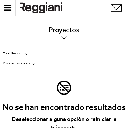
Proyectos
Yori Channel
Places of worship
Todos los productos
Todas
Ghostrack System (220V)
Exhibitions
Incline
Hospitality
No se han encontrado resultados
Mood Evo
Hotel & Restaurants
Deseleccionar alguna opción o reiniciar la
Traceline System
búsqueda.