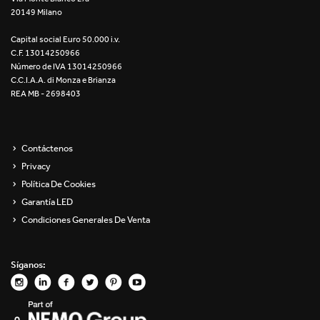
20149 Milano
Re Low LED
Capital social Euro 50.000 i.v.
Roll IOS
C.F. 13014250966
Número de IVA 13014250966
Unit 1X
C.C.I.A.A. di Monza e Brianza
REA MB - 2698403
Unit 3X
Unit Channel
Contáctenos
Privacy
Unit Round
Política De Cookies
Garantía LED
Yori Channel
Condiciones Generales De Venta
Yori Channel Arm
Síganos:
Yori Evo 48V
Yori Evo Box