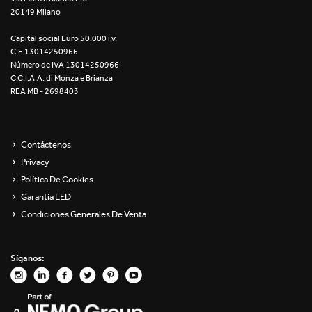
20149 Milano
Re Low LED
Capital social Euro 50.000 i.v.
Roll IOS
C.F. 13014250966
Número de IVA 13014250966
Unit 1X
C.C.I.A.A. di Monza e Brianza
REA MB - 2698403
Unit 3X
Unit Channel
Contáctenos
Privacy
Unit Round
Política De Cookies
Garantía LED
Yori Channel
Condiciones Generales De Venta
Yori Channel Arm
Síganos:
Yori Evo 48V
Yori Evo Box