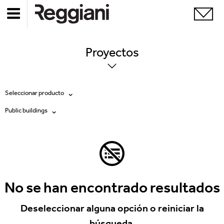
Proyectos
Seleccionar producto
Public buildings
Todos los productos
Todas
Ghostrack System (220V)
Exhibitions
Incline
Hospitality
No se han encontrado resultados
Mood Evo
Hotel & Restaurants
Deseleccionar alguna opción o reiniciar la
Traceline System
búsqueda.