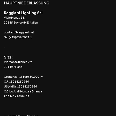
HAUPTNIEDERLASSUNG
Reggiani Lighting Srl
Viale Monza 16,
20845 Sovico (MB) Italien
contact@reggiani.net
Tel. (+39) 039 2071.1
-
Sitz:
Via Monte Bianco 2/a
20149 Milano
Grundkapital Euro 50.000 i.v.
C.F. 13014250966
USt-IdNr. 13014250966
C.C.I.A.A. di Monza e Brianza
REA MB - 2698403