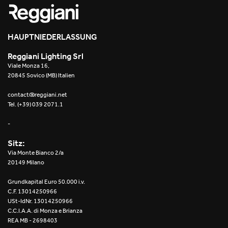
HAUPTNIEDERLASSUNG
Reggiani Lighting Srl
Viale Monza 16,
20845 Sovico (MB) Italien
contact@reggiani.net
Tel. (+39) 039 2071.1
-
Sitz:
Via Monte Bianco 2/a
20149 Milano
Grundkapital Euro 50.000 i.v.
C.F. 13014250966
USt-IdNr. 13014250966
C.C.I.A.A. di Monza e Brianza
REA MB - 2698403