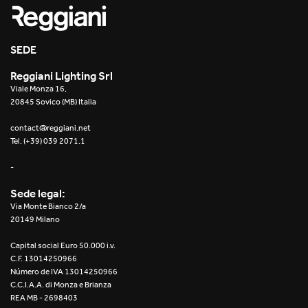
SEDE
Reggiani Lighting Srl
Viale Monza 16,
20845 Sovico (MB) Italia
contact@reggiani.net
Tel. (+39) 039 2071.1
-
Sede legal:
Via Monte Bianco 2/a
20149 Milano
Capital social Euro 50.000 i.v.
C.F. 13014250966
Número de IVA 13014250966
C.C.I.A.A. di Monza e Brianza
REA MB - 2698403