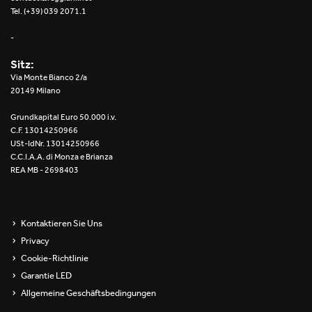
Tel. (+39) 039 2071.1
-
Sitz:
Via Monte Bianco 2/a
20149 Milano
Grundkapital Euro 50.000 i.v.
C.F. 13014250966
USt-IdNr. 13014250966
C.C.I.A.A. di Monza e Brianza
REA MB - 2698403
Kontaktieren Sie Uns
Privacy
Cookie-Richtlinie
Garantie LED
Allgemeine Geschäftsbedingungen