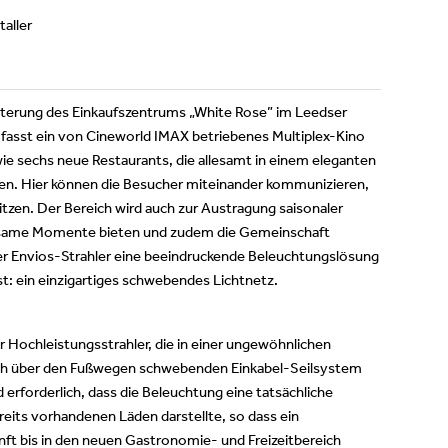
taller
weiterung des Einkaufszentrums „White Rose” im Leedser
fasst ein von Cineworld IMAX betriebenes Multiplex-Kino
wie sechs neue Restaurants, die allesamt in einem eleganten
en. Hier können die Besucher miteinander kommunizieren,
itzen. Der Bereich wird auch zur Austragung saisonaler
ltsame Momente bieten und zudem die Gemeinschaft
r Envios-Strahler eine beeindruckende Beleuchtungslösung
ist: ein einzigartiges schwebendes Lichtnetz.
 Hochleistungsstrahler, die in einer ungewöhnlichen
och über den Fußwegen schwebenden Einkabel-Seilsystem
rforderlich, dass die Beleuchtung eine tatsächliche
eits vorhandenen Läden darstellte, so dass ein
nft bis in den neuen Gastronomie- und Freizeitbereich