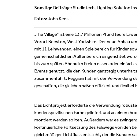
Sonstige Beiträge:
Studiotech, Lighting Solution Ins
Fotos:
John Kees
„The Village” ist eine 13,7 Millionen Pfund teure Er
Vorort Beeston, West Yorkshire. Der neue Anbau um
mit 11 Leinwänden, einen Spielbereich für Kinder so
gemeinschaftlichen Außenbereich eingerichtet wurd
bis zum späten Abend im Freien essen oder einfach s
Events genutzt, die den Kunden ganztägig unterha
zusammenführt. Reggiani hat mit der Verwendung de
geschaffen, die gleichermaßen effizient und flexibel 
Das Lichtprojekt erforderte die Verwendung robuster
kundenspezifischen Farbe geliefert und an einem h
montiert werden sollten. Außerdem war es zwingend e
kontinuierliche Fortsetzung des Fußwegs von den ber
gleichmäßiger Lichtfluss entsteht, der die Kunden sa