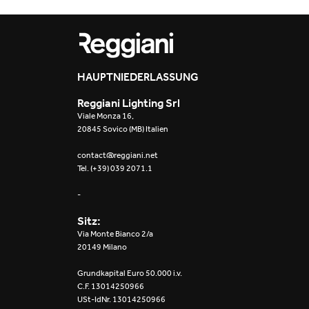
HAUPTNIEDERLASSUNG
Reggiani Lighting Srl
Viale Monza 16,
20845 Sovico (MB) Italien
contact@reggiani.net
Tel. (+39) 039 2071.1
-
Sitz:
Via Monte Bianco 2/a
20149 Milano
Grundkapital Euro 50.000 i.v.
C.F. 13014250966
USt-IdNr. 13014250966