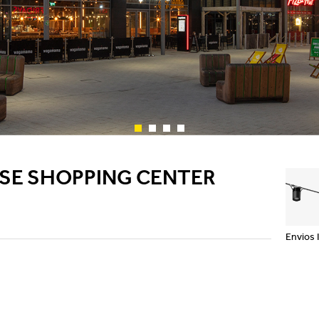
Showrooms
Wandleuchten
Pendel- und
stehleuchten
Channels / Knife Edge
OSE SHOPPING CENTER
Envios 