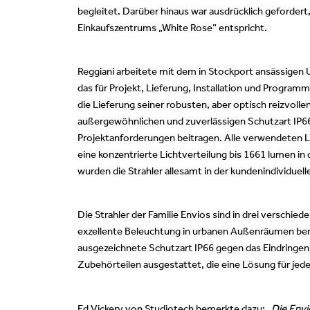
begleitet. Darüber hinaus war ausdrücklich gefordert
Einkaufszentrums „White Rose” entspricht.
Reggiani arbeitete mit dem in Stockport ansässigen
das für Projekt, Lieferung, Installation und Progra
die Lieferung seiner robusten, aber optisch reizvolle
außergewöhnlichen und zuverlässigen Schutzart IP66 
Projektanforderungen beitragen. Alle verwendeten L
eine konzentrierte Lichtverteilung bis 1661 lumen 
wurden die Strahler allesamt in der kundenindividuell
Die Strahler der Familie Envios sind in drei verschi
exzellente Beleuchtung in urbanen Außenräumen bereit
ausgezeichnete Schutzart IP66 gegen das Eindringen
Zubehörteilen ausgestattet, die eine Lösung für je
Ed Vickery von Studiotech bemerkte dazu: „
Die Envi