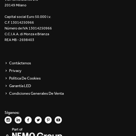
20149 Milano
Re Low LED
Capital social Euro 50.000 i.v.
Roll IOS
C.F. 13014250966
Número de IVA 13014250966
Unit 1X
C.C.I.A.A. di Monza e Brianza
REA MB - 2698403
Unit 3X
Unit Channel
Contáctenos
Privacy
Unit Round
Política De Cookies
Garantía LED
Yori Channel
Condiciones Generales De Venta
Yori Channel Arm
Síganos:
Yori Evo 48V
Yori Evo Box