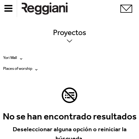
Proyectos
Yori Wall
Places of worship
Todos los productos
Todas
Ghostrack System (220V)
Exhibitions
Incline
Hospitality
No se han encontrado resultados
Mood Evo
Hotel & Restaurants
Deseleccionar alguna opción o reiniciar la
Traceline System
búsqueda.