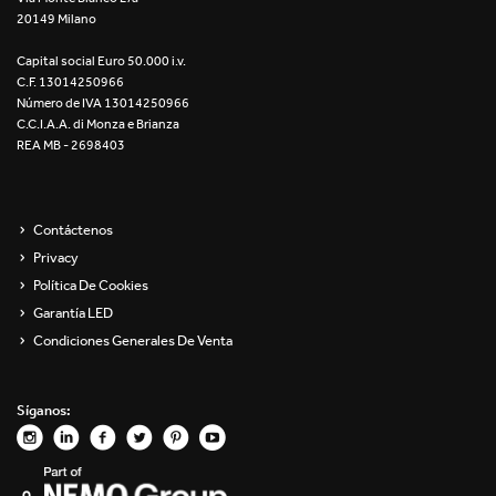
20149 Milano
Re Low LED
Capital social Euro 50.000 i.v.
Roll IOS
C.F. 13014250966
Número de IVA 13014250966
Unit 1X
C.C.I.A.A. di Monza e Brianza
REA MB - 2698403
Unit 3X
Unit Channel
Contáctenos
Privacy
Unit Round
Política De Cookies
Garantía LED
Yori Channel
Condiciones Generales De Venta
Yori Channel Arm
Síganos:
Yori Evo 48V
Yori Evo Box