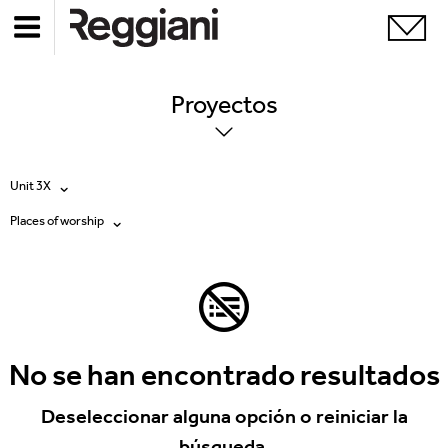
Proyectos
Unit 3X
Places of worship
Todos los productos
Todas
Ghostrack System (220V)
Exhibitions
Incline
Hospitality
No se han encontrado resultados
Mood Evo
Hotel & Restaurants
Deseleccionar alguna opción o reiniciar la
Traceline System
búsqueda.