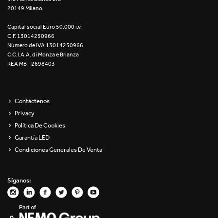
20149 Milano
Re Low LED
Capital social Euro 50.000 i.v.
Roll IOS
C.F. 13014250966
Número de IVA 13014250966
Unit 1X
C.C.I.A.A. di Monza e Brianza
REA MB - 2698403
Unit 3X
Unit Channel
Contáctenos
Privacy
Unit Round
Política De Cookies
Garantía LED
Yori Channel
Condiciones Generales De Venta
Yori Channel Arm
Síganos:
Yori Evo 48V
Yori Evo Box