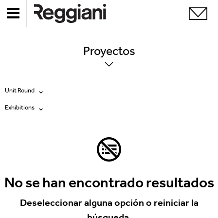
Proyectos
Unit Round
Exhibitions
Todos los productos
Todas
Ghostrack System (220V)
Exhibitions
Incline
Hospitality
No se han encontrado resultados
Mood Evo
Hotel & Restaurants
Deseleccionar alguna opción o reiniciar la
Traceline System
búsqueda.