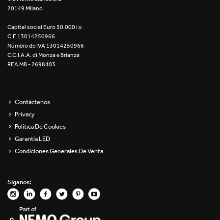
20149 Milano
Re Low LED
Capital social Euro 50.000 i.v.
Roll IOS
C.F. 13014250966
Número de IVA 13014250966
Unit 1X
C.C.I.A.A. di Monza e Brianza
REA MB - 2698403
Unit 3X
Unit Channel
Contáctenos
Privacy
Unit Round
Política De Cookies
Garantía LED
Yori Channel
Condiciones Generales De Venta
Yori Channel Arm
Síganos:
Yori Evo 48V
Yori Evo Box