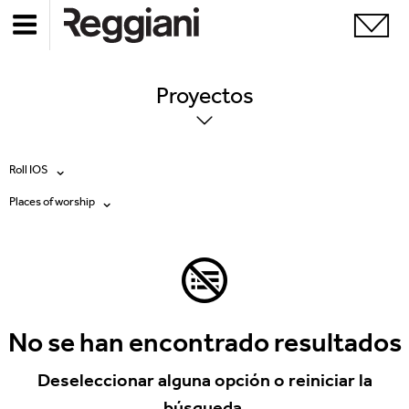
Proyectos
Roll IOS
Places of worship
Todos los productos
Todas
Ghostrack System (220V)
Exhibitions
Incline
Hospitality
No se han encontrado resultados
Mood Evo
Hotel & Restaurants
Deseleccionar alguna opción o reiniciar la
Traceline System
búsqueda.