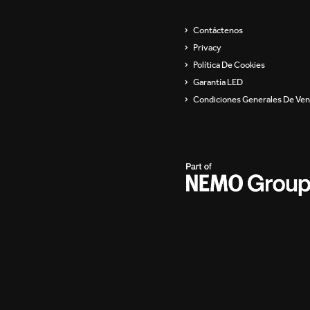
Showroom
Aparatos de pared
Contáctenos
Privacy
Luminarias para
Política De Cookies
suspender y lámparas de
pie
Garantía LED
Condiciones Generales De Ven
Channels / Knife Edge