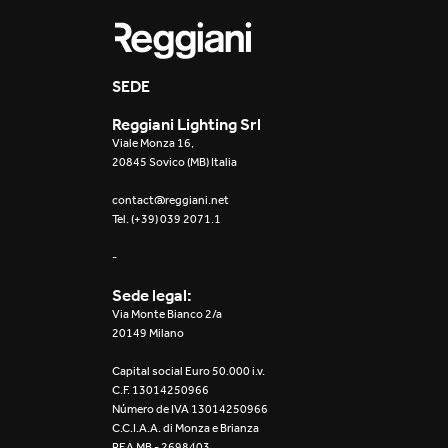
SEDE
Reggiani Lighting Srl
Viale Monza 16,
20845 Sovico (MB) Italia
contact@reggiani.net
Tel. (+39) 039 2071.1
-
Sede legal:
Via Monte Bianco 2/a
20149 Milano
Capital social Euro 50.000 i.v.
C.F. 13014250966
Número de IVA 13014250966
C.C.I.A.A. di Monza e Brianza
REA MB - 2698403