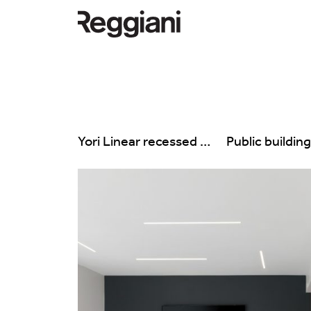
Yori Linear recessed
Public buildin
Todos los productos
Todas
Ghostrack System
Exhibitions
(220V)
Hospitality
Incline
Hotel & Restau
Mood Evo
Office
Traceline System