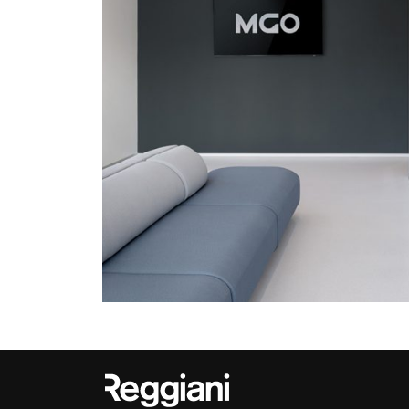
Outdoor
Trybeca Sistema
Places of worsh
Yori IP66 System
Public building
Yori Semi-Recessed
Retail
Yori Surface Base
Showrooms
Yori Surface/Pendant
Cells Surface
Envios IP66
Incline Dark
Performance
Linea Luce Slim Low