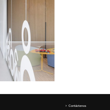
Showroom
Aparatos de pared
ip
Luminarias para
suspender y lámparas de
pie
s
Channels / Knife Edge
Contáctenos