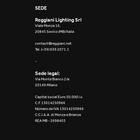
Mosaico Easy-IOS
SEDE
Reggiani Lighting Srl
Re Low LED
Viale Monza 16,
20845 Sovico (MB) Italia
Roll IOS
contact@reggiani.net
Tel. (+39) 039 2071.1
Unit 1X
-
Unit 3X
Sede legal:
Unit Channel
Via Monte Bianco 2/a
20149 Milano
Unit Round
Capital social Euro 50.000 i.v.
C.F. 13014250966
Yori Channel
Número de IVA 13014250966
C.C.I.A.A. di Monza e Brianza
REA MB - 2698403
Yori Channel Arm
Yori Evo 48V