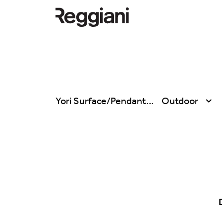
Yori Surface/Pendant
Outdoor
Todos los productos
Todas
Ghostrack System
Exhibitions
(220V)
Hospitality
Incline
Hotel & Restau
Mood Evo
Office
Traceline System