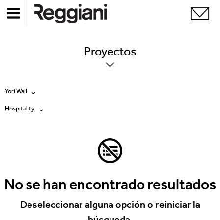
Proyectos
Yori Wall
Hospitality
Todos los productos
Todas
Ghostrack System (220V)
Exhibitions
Incline
Hospitality
No se han encontrado resultados
Mood Evo
Hotel & Restaurants
Deseleccionar alguna opción o reiniciar la
Traceline System
búsqueda.