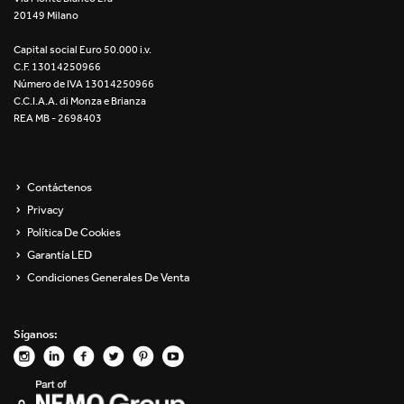
20149 Milano
Re Low LED
Capital social Euro 50.000 i.v.
Roll IOS
C.F. 13014250966
Número de IVA 13014250966
Unit 1X
C.C.I.A.A. di Monza e Brianza
REA MB - 2698403
Unit 3X
Unit Channel
Contáctenos
Privacy
Unit Round
Política De Cookies
Garantía LED
Yori Channel
Condiciones Generales De Venta
Yori Channel Arm
Síganos:
Yori Evo 48V
Yori Evo Box