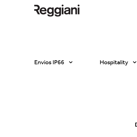
Envios IP66
Hospitality
Todos los productos
Todas
Ghostrack System
Exhibitions
(220V)
Hospitality
Incline
Hotel & Restau
Mood Evo
Office
Traceline System