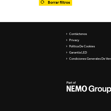
Borrar filtros
Showroom
Aparatos de pared
ip
Luminarias para
suspender y lámparas de
pie
s
Contáctenos
Channels / Knife Edge
Privacy
Política De Cookies
Garantía LED
Condiciones Generales De Ven