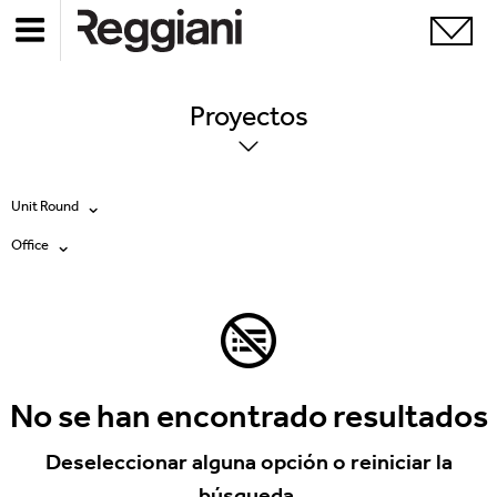
Proyectos
Unit Round
Office
Todos los productos
Todas
Ghostrack System (220V)
Exhibitions
Incline
Hospitality
No se han encontrado resultados
Mood Evo
Hotel & Restaurants
Deseleccionar alguna opción o reiniciar la
Traceline System
búsqueda.