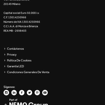
20149 Milano
Re Low LED
Capital social Euro 50.000 i.v.
Roll IOS
C.F. 13014250966
Número de IVA 13014250966
Unit 1X
C.C.I.A.A. di Monza e Brianza
REA MB - 2698403
Unit 3X
Unit Channel
Contáctenos
Privacy
Unit Round
Política De Cookies
Garantía LED
Yori Channel
Condiciones Generales De Venta
Yori Channel Arm
Síganos:
Yori Evo 48V
Yori Evo Box