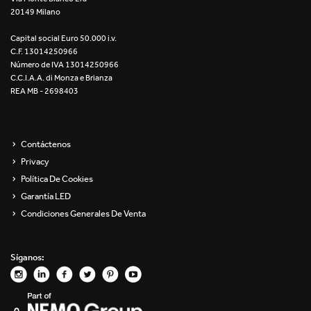
20149 Milano
Re Low LED
Capital social Euro 50.000 i.v.
Roll IOS
C.F. 13014250966
Número de IVA 13014250966
Unit 1X
C.C.I.A.A. di Monza e Brianza
REA MB - 2698403
Unit 3X
Unit Channel
Contáctenos
Privacy
Unit Round
Política De Cookies
Garantía LED
Yori Channel
Condiciones Generales De Venta
Yori Channel Arm
Síganos:
Yori Evo 48V
Yori Evo Box