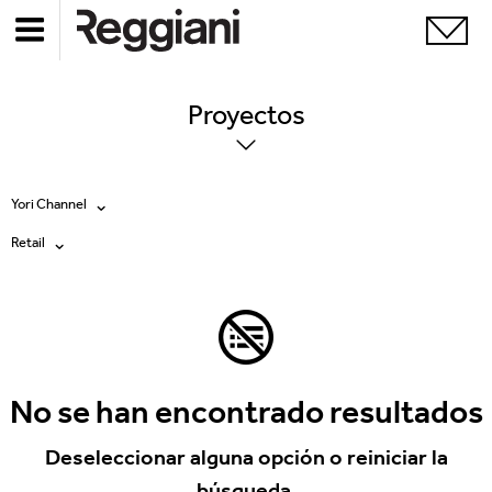
Proyectos
Yori Channel
Retail
Todos los productos
Todas
Ghostrack System (220V)
Exhibitions
Incline
Hospitality
No se han encontrado resultados
Mood Evo
Hotel & Restaurants
Deseleccionar alguna opción o reiniciar la
Traceline System
búsqueda.