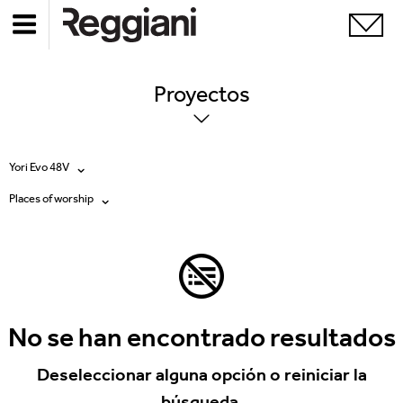
Proyectos
Yori Evo 48V
Places of worship
Todos los productos
Todas
Ghostrack System (220V)
Exhibitions
Incline
Hospitality
No se han encontrado resultados
Mood Evo
Hotel & Restaurants
Deseleccionar alguna opción o reiniciar la
Traceline System
búsqueda.