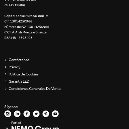
20149 Milano
Re Low LED
Capital social Euro 50.000 i.v.
Roll IOS
C.F. 13014250966
Número de IVA 13014250966
Unit 1X
C.C.I.A.A. di Monza e Brianza
REA MB - 2698403
Unit 3X
Unit Channel
Contáctenos
Privacy
Unit Round
Política De Cookies
Garantía LED
Yori Channel
Condiciones Generales De Venta
Yori Channel Arm
Síganos:
Yori Evo 48V
Yori Evo Box