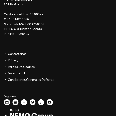
20149 Milano
Re Low LED
Capital social Euro 50.000 i.v.
Roll IOS
C.F. 13014250966
Número de IVA 13014250966
Unit 1X
C.C.I.A.A. di Monza e Brianza
REA MB - 2698403
Unit 3X
Unit Channel
Contáctenos
Privacy
Unit Round
Política De Cookies
Garantía LED
Yori Channel
Condiciones Generales De Venta
Yori Channel Arm
Síganos:
Yori Evo 48V
Yori Evo Box