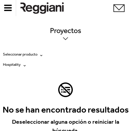
Proyectos
Seleccionar producto
Hospitality
Todos los productos
Todas
Ghostrack System (220V)
Exhibitions
Incline
Hospitality
No se han encontrado resultados
Mood Evo
Hotel & Restaurants
Deseleccionar alguna opción o reiniciar la
Traceline System
búsqueda.