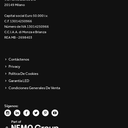
20149 Milano
Re Low LED
Capital social Euro 50.000 i.v.
Roll IOS
C.F. 13014250966
Número de IVA 13014250966
Unit 1X
C.C.I.A.A. di Monza e Brianza
REA MB - 2698403
Unit 3X
Unit Channel
Contáctenos
Privacy
Unit Round
Política De Cookies
Garantía LED
Yori Channel
Condiciones Generales De Venta
Yori Channel Arm
Síganos:
Yori Evo 48V
Yori Evo Box