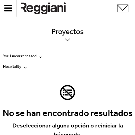
Proyectos
Yori Linear recessed
Hospitality
Todos los productos
Todas
Ghostrack System (220V)
Exhibitions
Incline
Hospitality
No se han encontrado resultados
Mood Evo
Hotel & Restaurants
Deseleccionar alguna opción o reiniciar la
Traceline System
búsqueda.