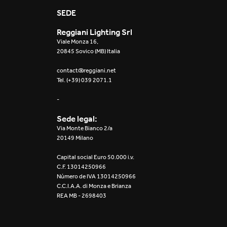
Mosaico Easy-IOS
SEDE
Reggiani Lighting Srl
Re Low LED
Viale Monza 16,
20845 Sovico (MB) Italia
Roll IOS
contact@reggiani.net
Tel. (+39) 039 2071.1
Unit 1X
-
Unit 3X
Sede legal:
Unit Channel
Via Monte Bianco 2/a
20149 Milano
Unit Round
Capital social Euro 50.000 i.v.
C.F. 13014250966
Yori Channel
Número de IVA 13014250966
C.C.I.A.A. di Monza e Brianza
REA MB - 2698403
Yori Channel Arm
Yori Evo 48V