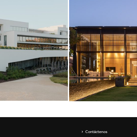
Showroom
Aparatos de pared
ip
Luminarias para
suspender y lámparas de
pie
s
Channels / Knife Edge
Contáctenos