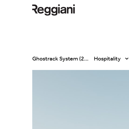
Ghostrack System (220V)
Hospitality
Todos los productos
Todas
Ghostrack System
Exhibitions
(220V)
Hospitality
Incline
Hotel & Restau
Mood Evo
Office
Traceline System