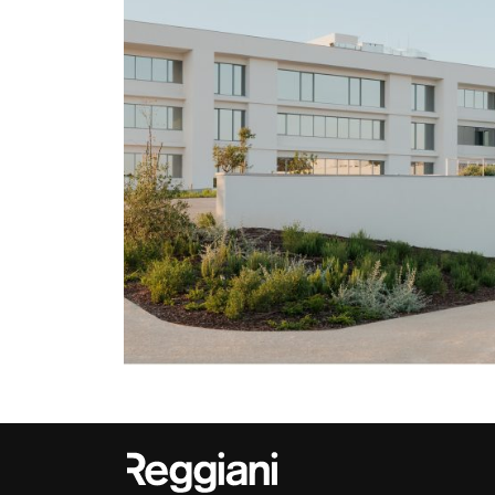
Outdoor
Trybeca Sistema
Places of worsh
Yori IP66 System
Public building
Yori Semi-Recessed
Retail
Yori Surface Base
Showrooms
Yori Surface/Pendant
Cells Surface
Envios IP66
Incline Dark
Performance
Linea Luce Slim Low