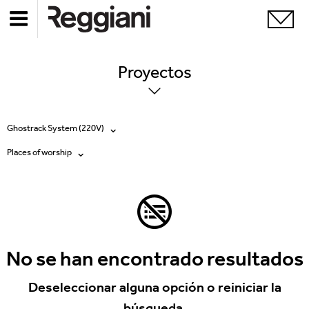
Proyectos
Ghostrack System (220V)
Places of worship
Todos los productos
Todas
Ghostrack System (220V)
Exhibitions
Incline
Hospitality
No se han encontrado resultados
Mood Evo
Hotel & Restaurants
Deseleccionar alguna opción o reiniciar la
Traceline System
búsqueda.