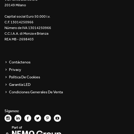
20149 Milano
Re Low LED
Capital social Euro 50.000 i.v.
Roll IOS
C.F. 13014250966
Número de IVA 13014250966
Unit 1X
C.C.I.A.A. di Monza e Brianza
REA MB - 2698403
Unit 3X
Unit Channel
Contáctenos
Privacy
Unit Round
Política De Cookies
Garantía LED
Yori Channel
Condiciones Generales De Venta
Yori Channel Arm
Síganos:
Yori Evo 48V
Yori Evo Box