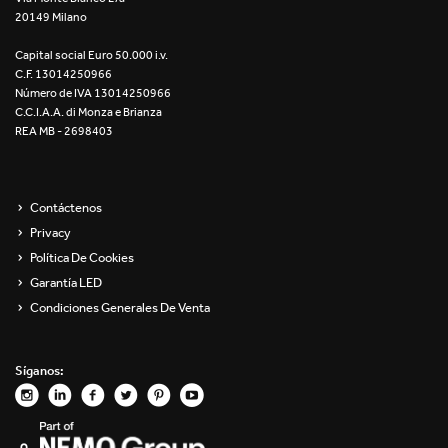
20149 Milano
Re Low LED
Capital social Euro 50.000 i.v.
Roll IOS
C.F. 13014250966
Número de IVA 13014250966
Unit 1X
C.C.I.A.A. di Monza e Brianza
REA MB - 2698403
Unit 3X
Unit Channel
Contáctenos
Privacy
Unit Round
Política De Cookies
Garantía LED
Yori Channel
Condiciones Generales De Venta
Yori Channel Arm
Síganos:
Yori Evo 48V
Yori Evo Box