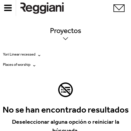
Proyectos
Yori Linear recessed
Places of worship
Todos los productos
Todas
Ghostrack System (220V)
Exhibitions
Incline
Hospitality
No se han encontrado resultados
Mood Evo
Hotel & Restaurants
Deseleccionar alguna opción o reiniciar la
Traceline System
búsqueda.