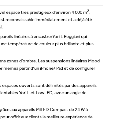
2
vel espace très prestigieux d’environ 4 000 m
,
 est reconnaissable immédiatement et a déjà été
i.
reils linéaires à encastrerYori L Reggiani qui
une température de couleur plus brillante et plus
 sans zones d’ombre. Les suspensions linéaires Mood
 mêmeà partir d’un iPhone/iPad et de configurer
s espaces ouverts sont délimités par des appareils
orientables Yori L et LowLED, avec un angle de
t grâce aux appareils MiLED Compact de 24 W à
pour offrir aux clients la meilleure expérience de
.