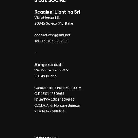
SIÈGE SOCIAL
Reggiani Lighting Srl
Viale Monza 16,
20845 Sovico (MB) Italie
contact@reggiani.net
Tel. (+39) 039 2071.1
-
Siège social:
Via Monte Bianco 2/a
20149 Milano
Capital social Euro 50.000 i.v.
C.F. 13014250966
N° de TVA 13014250966
C.C.I.A.A. di Monza e Brianza
REA MB - 2698403
Suivez-nous: