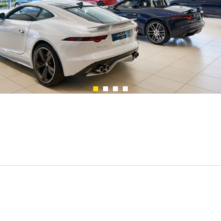
Showroom
Appareils à fixation
murale
Suspensions et lampes
sur pied
Channels / Knife Edge