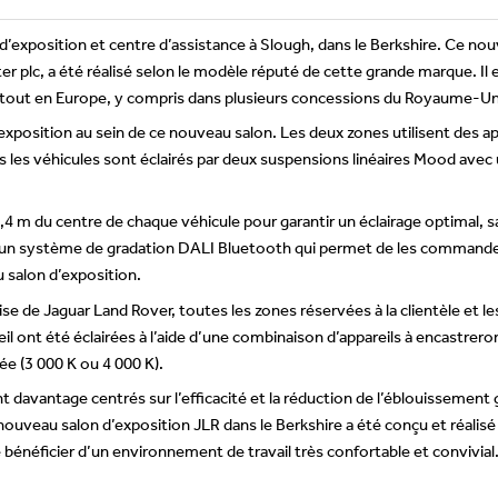
’exposition et centre d’assistance à Slough, dans le Berkshire. Ce nou
r plc, a été réalisé selon le modèle réputé de cette grande marque. Il
artout en Europe, y compris dans plusieurs concessions du Royaume-Un
position au sein de ce nouveau salon. Les deux zones utilisent des appa
 les véhicules sont éclairés par deux suspensions linéaires Mood avec 
1,4 m du centre de chaque véhicule pour garantir un éclairage optimal,
un système de gradation DALI Bluetooth qui permet de les commander
u salon d’exposition.
e de Jaguar Land Rover, toutes les zones réservées à la clientèle et le
ueil ont été éclairées à l’aide d’une combinaison d’appareils à encastrer
ée (3 000 K ou 4 000 K).
 davantage centrés sur l’efficacité et la réduction de l’éblouissemen
nouveau salon d’exposition JLR dans le Berkshire a été conçu et réalisé 
bénéficier d’un environnement de travail très confortable et convivial