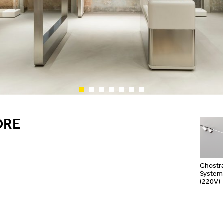
Showroom
Appareils à fixation
murale
Suspensions et lampes
sur pied
Channels / Knife Edge
ORE
Ghostr
System
(220V)