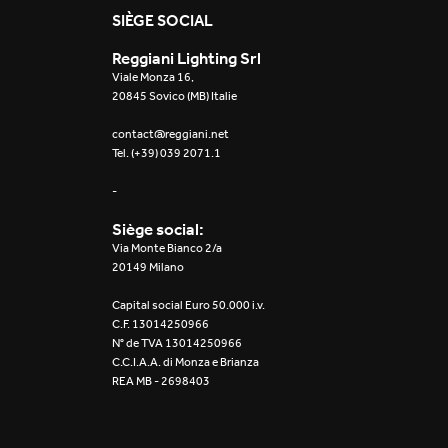
SIÈGE SOCIAL
Reggiani Lighting Srl
Viale Monza 16,
20845 Sovico (MB) Italie
contact@reggiani.net
Tel. (+39) 039 2071.1
-
Siège social:
Via Monte Bianco 2/a
20149 Milano
Capital social Euro 50.000 i.v.
C.F. 13014250966
N° de TVA 13014250966
C.C.I.A.A. di Monza e Brianza
REA MB - 2698403