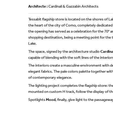
Architecte :
Cardinali & Gazzabin Architects
Tessabit flagship store is located on the shores of L
the heart of the city of Como, completely dedicate
the opening has served as a celebration for the 70° a
shopping destination, being a meeting point for the 
Lake.
The space, signed by the architecture studio
Cardin
capable of blending with the soft lines of the interior
The interiors create a masculine environment with de
elegant fabrics.
The pale colors palette together with
of contemporary elegance.
The lighting project completes the flagship store: the
mounted on custom H track, follow the display of the 
Spotlights
Mood
, finally, give light to t
he passageways