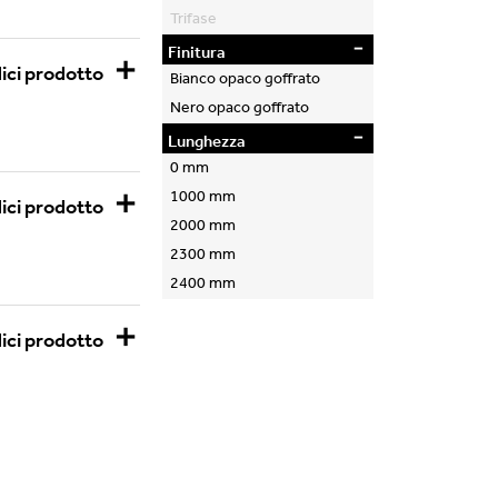
Trifase
finitura
ici prodotto
Bianco opaco goffrato
Nero opaco goffrato
lunghezza
0 mm
1000 mm
ici prodotto
2000 mm
2300 mm
2400 mm
ici prodotto