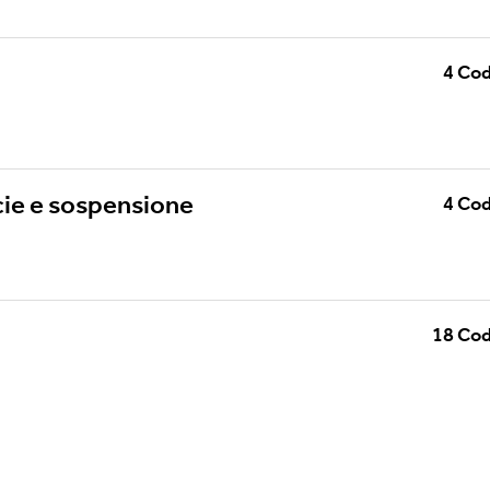
Showroom
Sospensioni
4
Cod
Canali / Perimetrali
cie e sospensione
4
Cod
18
Cod